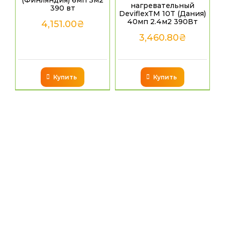
(Финляндия) 6мп 3м2
нагревательный
390 вт
DeviflexTM 10T (Дания)
40мп 2.4м2 390Вт
4,151.00
₴
3,460.80
₴
Купить
Купить