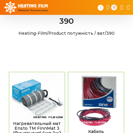
Skip
0
to
content
390
Heating-Film
/
Product потужність / ват
/
390
Нагревательный мат
Ensto TM FinnMat 3
Кабель