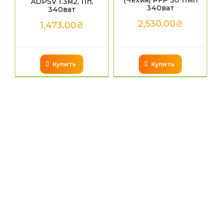
ADPSV 1.3м2, 11п,
340ват
340ват
2,530.00
₴
1,473.00
₴
Купить
Купить