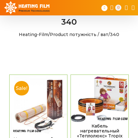
Skip
0
to
content
340
Heating-Film
/
Product потужність / ват
/
340
Sale!
Кабель
нагревательный
«Теплолюкс» Tropix