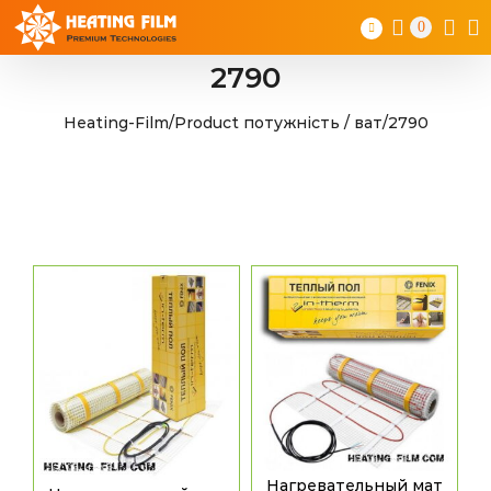
Skip
0
to
content
2790
Heating-Film
/
Product потужність / ват
/
2790
Нагревательный мат