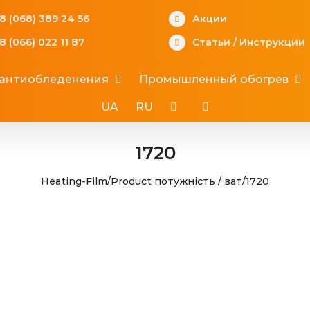
8 (068) 389 24 56
Акции
8 (066) 022 11 87
Статьи
/
Инструкции
 антиобледенения
Промышленный обогрев
UA
RU
1720
Heating-Film
/
Product потужність / ват
/
1720