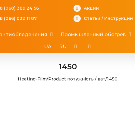
8 (068) 389 24 56
Акции
8 (066) 022 11 87
Статьи
/
Инструкции
 антиобледенения
Промышленный обогрев
UA
RU
1450
Heating-Film
/
Product потужність / ват
/
1450