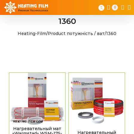
Skip
0
to
content
1360
Heating-Film
/
Product потужність / ват
/
1360
Нагревательный мат
Нагревательный
«Warmstad» WSM-175-