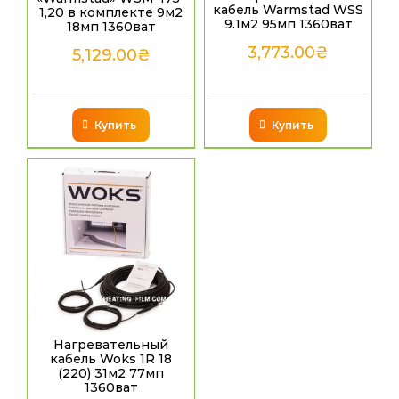
кабель Warmstad WSS
1,20 в комплекте 9м2
9.1м2 95мп 1360ват
18мп 1360ват
3,773.00
₴
5,129.00
₴
Купить
Купить
Нагревательный
кабель Woks 1R 18
(220) 31м2 77мп
1360ват