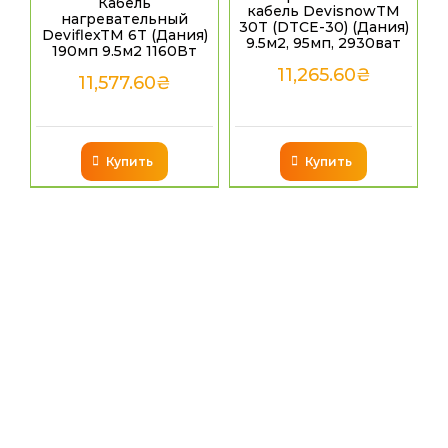
Кабель
кабель DevisnowТМ
нагревательный
30T (DTCE-30) (Дания)
DeviflexTM 6T (Дания)
9.5м2, 95мп, 2930ват
190мп 9.5м2 1160Вт
11,265.60
₴
11,577.60
₴
Купить
Купить