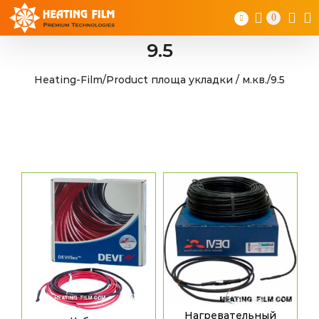
Skip
0
to
content
9.5
Heating-Film
/
Product площа укладки / м.кв.
/
9.5
Нагревательный