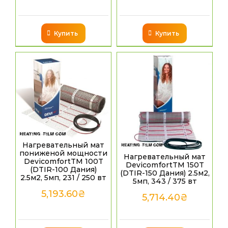
Купить
Купить
Нагревательный мат
пониженой мощности
Нагревательный мат
DevicomfortTM 100T
DevicomfortTM 150T
(DTIR-100 Дания)
(DTIR-150 Дания) 2.5м2,
2.5м2, 5мп, 231 / 250 вт
5мп, 343 / 375 вт
5,193.60
₴
5,714.40
₴