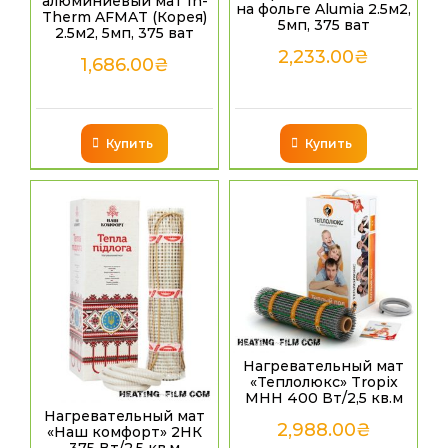
алюминиевый мат In-
на фольге Alumia 2.5м2,
Therm AFMAT (Корея)
5мп, 375 ват
2.5м2, 5мп, 375 ват
2,233.00
₴
1,686.00
₴
Купить
Купить
Нагревательный мат
«Теплолюкс» Tropix
МНН 400 Вт/2,5 кв.м
Нагревательный мат
2,988.00
₴
«Наш комфорт» 2НК