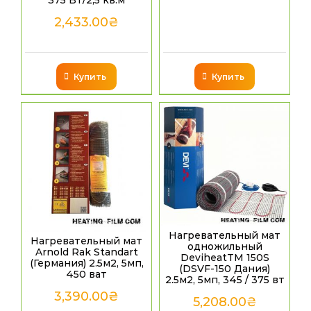
375 Вт/2,5 кв.м
2,433.00
₴
Купить
Купить
Нагревательный мат
Нагревательный мат
одножильный
Arnold Rak Standart
DeviheatTM 150S
(Германия) 2.5м2, 5мп,
(DSVF-150 Дания)
450 ват
2.5м2, 5мп, 345 / 375 вт
3,390.00
₴
5,208.00
₴