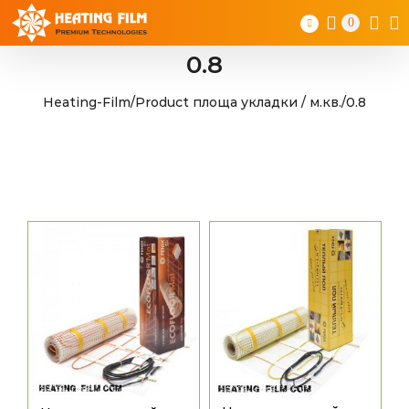
Skip
0
to
content
0.8
Heating-Film
/
Product площа укладки / м.кв.
/
0.8