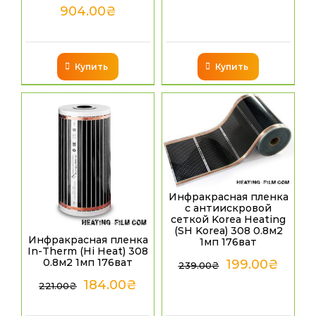
904.00
₴
Купить
Купить
Инфракрасная пленка
с антиискровой
сеткой Korea Heating
(SH Korea) 308 0.8м2
Инфракрасная пленка
1мп 176ват
In-Therm (Hi Heat) 308
0.8м2 1мп 176ват
199.00
₴
239.00
₴
184.00
₴
221.00
₴