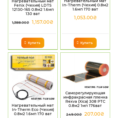
Нагревательный мат
Нагревательный мат
In-Therm (Чехия) 0.8м2
Fenix (Чехия) LDTS
1.6мп 170 ват
12130-165 0.8м2 1.6мп
130 ват
1,053.00
₴
1,157.00
₴
1,388.00
₴
Купить
Купить
Саморегулирующая
инфракрасная пленка
Rexva (Xica) 308 PTC
Нагревательный мат
0.8м2 1мп 176ват
In-Therm Eco (Чехия)
207.00
₴
0.8м2 1.6мп 170 ват
249.00
₴