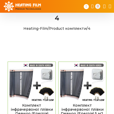
Skip
0
to
content
4
Heating-Film
/
Product комплекти
/
4
Комплект
Комплект
інфрачервоної плівки
інфрачервоної плівки
Deawoo (Enerpia)
Deawoo (Enerpia) 5 м2,