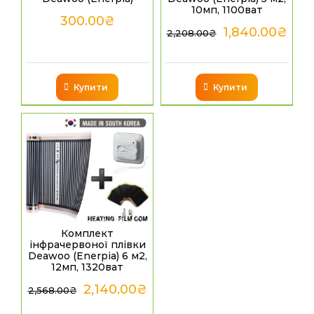
10мп, 1100ват
300.00
₴
1,840.00
₴
2,208.00
₴
Купити
Купити
Комплект
інфрачервоної плівки
Deawoo (Enerpia) 6 м2,
12мп, 1320ват
2,140.00
₴
2,568.00
₴