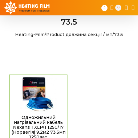
Skip
0
to
content
73.5
Heating-Film
/
Product довжина секції / мп
/
73.5
Одножильний
нагрівальний кабель
Nexans TXLP/1 1250/17
(Норвегія) 9.2м2 73.5мп
1250ват