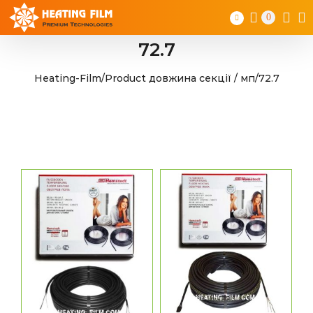
Skip
0
to
content
72.7
Heating-Film
/
Product довжина секції / мп
/
72.7