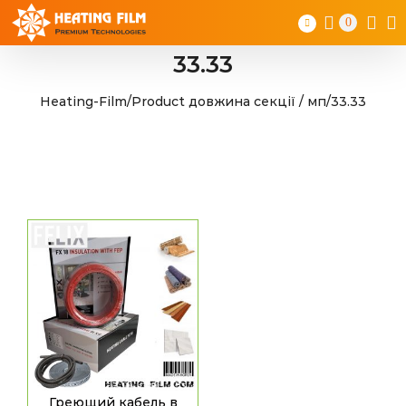
Skip
0
to
content
33.33
Heating-Film
/
Product довжина секції / мп
/
33.33
Греющий кабель в