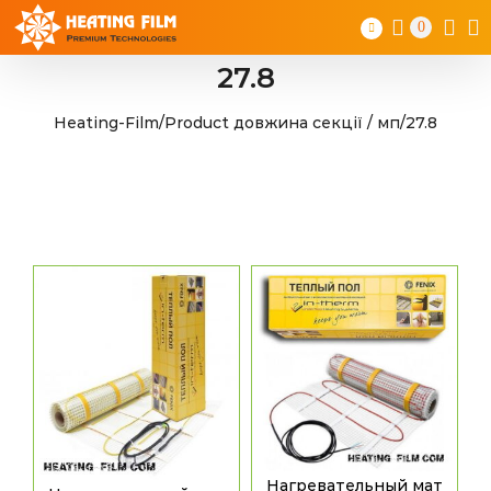
Skip
0
to
content
27.8
Heating-Film
/
Product довжина секції / мп
/
27.8
Нагревательный мат