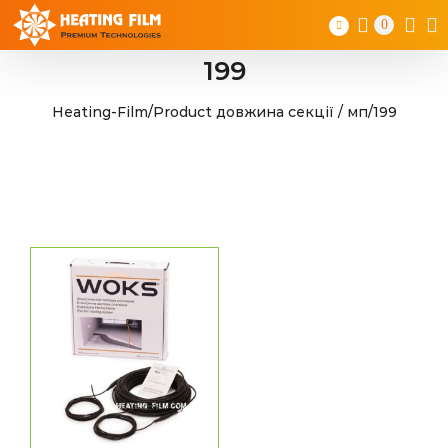
Skip
0
to
content
199
Heating-Film
/
Product довжина секції / мп
/
199