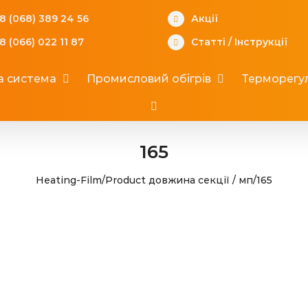
8 (068) 389 24 56
Акції
8 (066) 022 11 87
Статті
/
Інструкції
а система
Промисловий обігрів
Терморегул
165
Heating-Film
/
Product довжина секції / мп
/
165