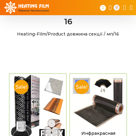
Skip
0
to
content
16
Heating-Film
/
Product довжина секції / мп
/
16
Sale!
Sale!
Инфракрасная