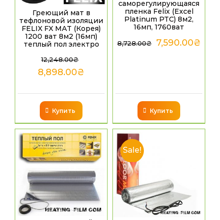
саморегулирующаяся
пленка Felix (Excel
Греющий мат в
Platinum PTC) 8м2,
тефлоновой изоляции
16мп, 1760ват
FELIX FX MAT (Корея)
1200 ват 8м2 (16мп)
7,590.00
₴
8,728.00
₴
теплый пол электро
12,248.00
₴
8,898.00
₴
Купить
Купить
Sale!