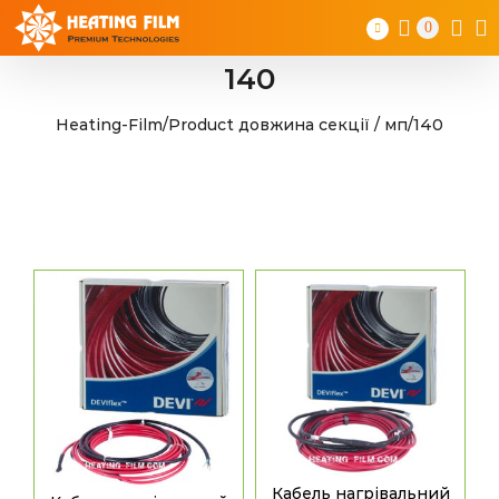
Skip
0
to
content
140
Heating-Film
/
Product довжина секції / мп
/
140
Кабель нагрівальний