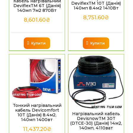
Кабель нагрівальний
DeviflexTM 10T (Данія)
DeviflexTM 6T (Данія)
140мп 8.4м2 1410Вт
140мп 7м2 870Вт
8,751.60
₴
8,601.60
₴
Купити
Купити
Тонкий нагрівальний
кабель Devicomfort
Нагрівальний кабель
10T (Данія) 8.4м2,
DevisnowТМ 30T
140мп 1400вт
(DTCE-30) (Данія) 14м2,
140мп, 4110ват
11,437.20
₴