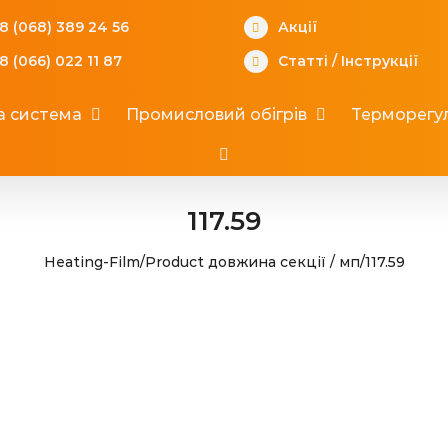
8 (068) 389 24 56
Акції
8 (066) 022 11 87
Статті
/
Інструкції
а система
Промисловий обігрів
Терморегул
117.59
Heating-Film
/
Product довжина секції / мп
/
117.59