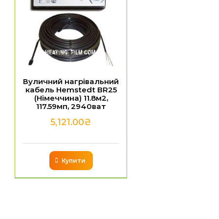
Вуличний нагрівальний
кабель Hemstedt BR25
(Німеччина) 11.8м2,
117.59мп, 2940ват
5,121.00
₴
Купити